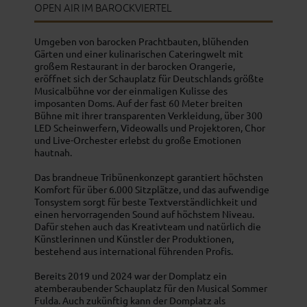
OPEN AIR IM BAROCKVIERTEL
Umgeben von barocken Prachtbauten, blühenden
Gärten und einer kulinarischen Cateringwelt mit
großem Restaurant in der barocken Orangerie,
eröffnet sich der Schauplatz für Deutschlands größte
Musicalbühne vor der einmaligen Kulisse des
imposanten Doms. Auf der fast 60 Meter breiten
Bühne mit ihrer transparenten Verkleidung, über 300
LED Scheinwerfern, Videowalls und Projektoren, Chor
und Live-Orchester erlebst du große Emotionen
hautnah.
Das brandneue Tribünenkonzept garantiert höchsten
Komfort für über 6.000 Sitzplätze, und das aufwendige
Tonsystem sorgt für beste Textverständlichkeit und
einen hervorragenden Sound auf höchstem Niveau.
Dafür stehen auch das Kreativteam und natürlich die
Künstlerinnen und Künstler der Produktionen,
bestehend aus international führenden Profis.
Bereits 2019 und 2024 war der Domplatz ein
atemberaubender Schauplatz für den Musical Sommer
Fulda. Auch zukünftig kann der Domplatz als