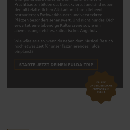
Prachtbauten bilden das Barockviertel und sind neben
der mittelalterlichen Altstadt mit ihren liebevoll
restaurierten Fachwerkhäusern und versteckten
Plätzen besonders sehenswert. Und nicht nur das: Dich
erwartet eine lebendige Kulturszene sowie ein
abwechslungsreiches, kulinarisches Angebot.
Wie wäre es also, wenn du neben dem Musical-Besuch
noch etwas Zeit für unser faszinierendes Fulda
einplanst?
STARTE JETZT DEINEN FULDA-TRIP
ERLEBE
UNVERGESSLICHE
MOMENTE IN
FULDA