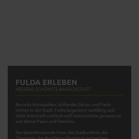
FULDA ERLEBEN
HESSENS SCHÖNSTE BAROCKSTADT
Barocke Atmosphäre, blühende Gärten und Parks
mitten in der Stadt. Fulda begeistert vielfältig und
zieht historisch und kulturell Interessierte genauso an
wie aktive Paare und Familien.
Der beeindruckende Dom, das Stadtschloss, die
Orangerie, das Bonifatius-Denkmal und weitere