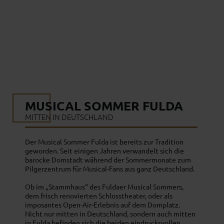
GEHEIMNISSE UND
GESPENSTISCHER SCHÖNHEIT
MUSICAL SOMMER FULDA
MITTEN IN DEUTSCHLAND
Der Musical Sommer Fulda ist bereits zur Tradition
geworden. Seit einigen Jahren verwandelt sich die
barocke Domstadt während der Sommermonate zum
Pilgerzentrum für Musical-Fans aus ganz Deutschland.
Ob im „Stammhaus“ des Fuldaer Musical Sommers,
dem frisch renovierten Schlosstheater, oder als
imposantes Open-Air-Erlebnis auf dem Domplatz.
Nicht nur mitten in Deutschland, sondern auch mitten
in Fulda befinden sich die beiden eindrucksvollen