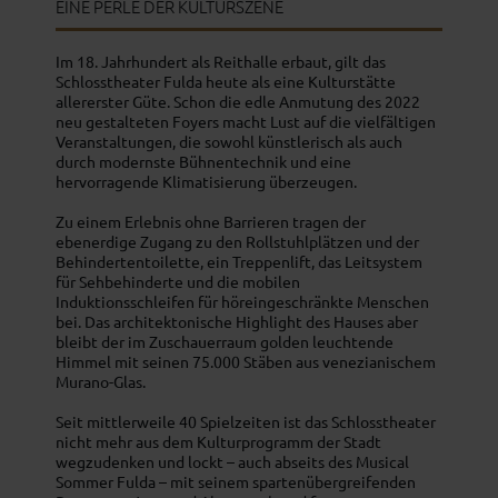
EINE PERLE DER KULTURSZENE
Im 18. Jahrhundert als Reithalle erbaut, gilt das
Schlosstheater Fulda heute als eine Kulturstätte
allererster Güte. Schon die edle Anmutung des 2022
neu gestalteten Foyers macht Lust auf die vielfältigen
Veranstaltungen, die sowohl künstlerisch als auch
durch modernste Bühnentechnik und eine
hervorragende Klimatisierung überzeugen.
Zu einem Erlebnis ohne Barrieren tragen der
ebenerdige Zugang zu den Rollstuhlplätzen und der
Behindertentoilette, ein Treppenlift, das Leitsystem
für Sehbehinderte und die mobilen
Induktionsschleifen für höreingeschränkte Menschen
bei. Das architektonische Highlight des Hauses aber
bleibt der im Zuschauerraum golden leuchtende
Himmel mit seinen 75.000 Stäben aus venezianischem
Murano-Glas.
Seit mittlerweile 40 Spielzeiten ist das Schlosstheater
nicht mehr aus dem Kulturprogramm der Stadt
wegzudenken und lockt – auch abseits des Musical
Sommer Fulda – mit seinem spartenübergreifenden