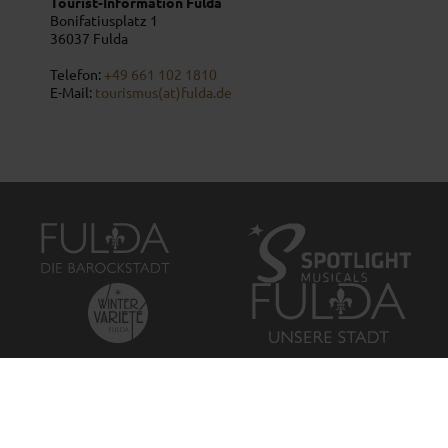
Tourist-Information Fulda
Bonifatiusplatz 1
36037
Fulda
Telefon:
+49 661 102 1810
E-Mail:
tourismus(at)fulda.de
Impressum
Datenschutz
|
© Copyright 2026
Stadt Fulda